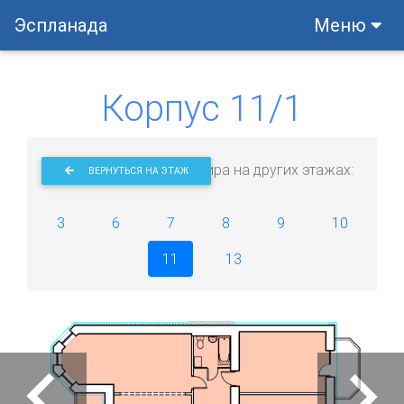
Эспланада
Меню
Корпус 11/1
Эта квартира на других этажах:
ВЕРНУТЬСЯ НА ЭТАЖ
3
6
7
8
9
10
11
13