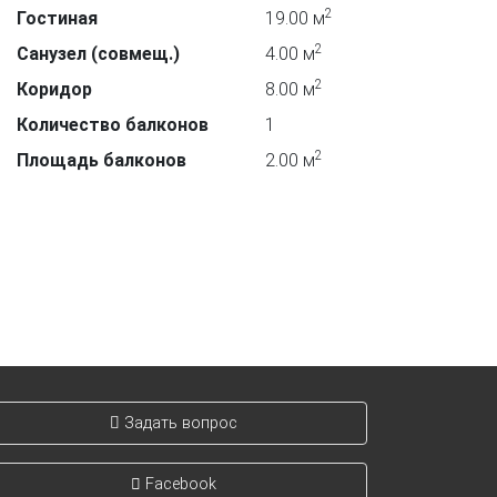
2
Гостиная
19.00 м
2
Санузел (совмещ.)
4.00 м
2
Коридор
8.00 м
Количество балконов
1
2
Площадь балконов
2.00 м
Задать вопрос
Facebook