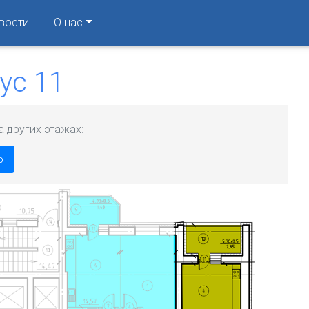
вости
О нас
ус 11
а других этажах:
5