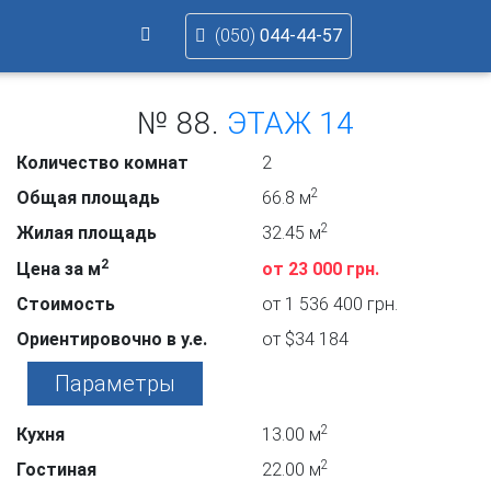
(050)
044-44-57
№ 88.
ЭТАЖ 14
Количество комнат
2
2
Общая площадь
66.8 м
2
Жилая площадь
32.45 м
2
Цена за м
от 23 000 грн.
Стоимость
от 1 536 400 грн.
Ориентировочно в у.е.
от $34 184
Параметры
2
Кухня
13.00 м
2
Гостиная
22.00 м