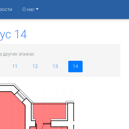
вости
О нас
ус 14
а других этажах:
11
12
13
14