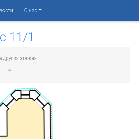
вости
О нас
с 11/1
а других этажах:
2